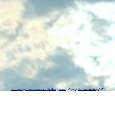
Introductie Yoga Hilversum Loosdrecht Het Gooi
|
sitemap
| Copyright
Kunstidee Webdesign
2026