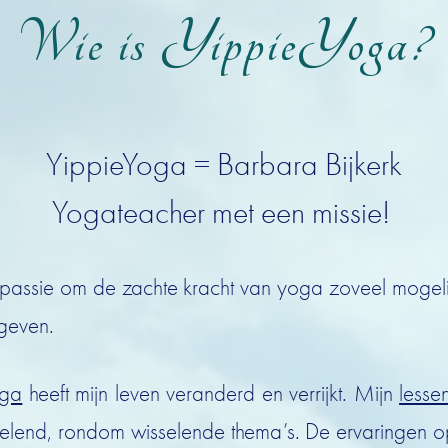
Wie is YippieYoga?
YippieYoga = Barbara Bijkerk
Yogateacher met een missie!
e passie om de zachte kracht van yoga zoveel mogel
 geven.
ga
heeft mijn leven veranderd en verrijkt. Mijn
lesse
 helend, rondom wisselende thema’s. De ervaringen 