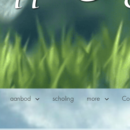
aanbod
scholing
more
Con