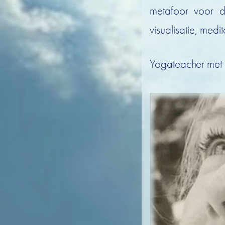
metafoor voor d
visualisatie, med
Yogateacher met 